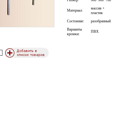
Размер:
900*900*760
массив +
Материал:
пластик
Состояние:
разобранный
Варианты
ПВХ
кромки: